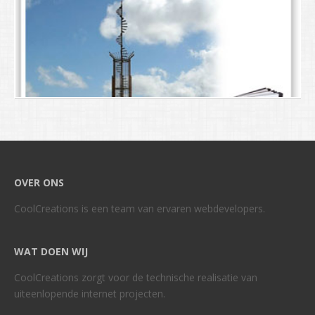
OVER ONS
CoolCreations is een team van ervaren webdevelopers.
WAT DOEN WIJ
CoolCreations zorgt voor de technische realisatie van
uiteenlopende internet projecten.