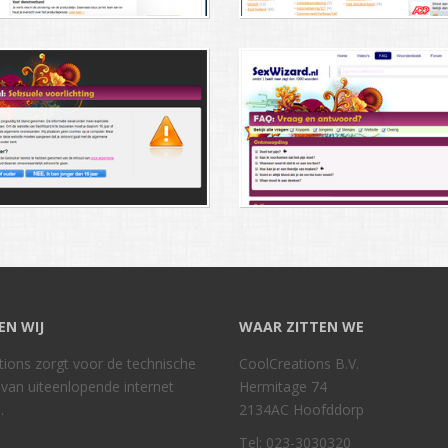
EN WIJ
WAAR ZITTEN WE
ions zorgt voor de technische
CoolCreations B.V.
e van uiteenlopende internet
Hermitage 74
.
2134AC Hoofddorp
Tel: 023-3030320