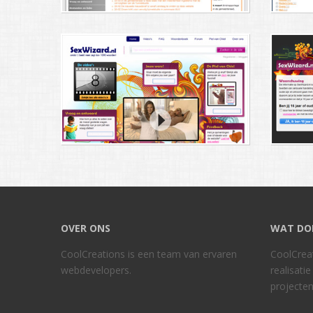
OVER ONS
WAT DO
CoolCreations is een team van ervaren
CoolCreat
webdevelopers.
realisati
projecten