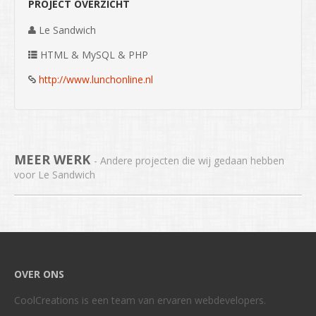
PROJECT OVERZICHT
Le Sandwich
HTML & MySQL & PHP
http://www.lunchonline.nl
MEER WERK
- Andere projecten die wij gedaan hebben
voor Le Sandwich
OVER ONS
CoolCreations is een team van ervaren webdevelopers.