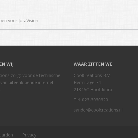
ben voor JoraVision
EN WIJ
WAAR ZITTEN WE
ions zorgt voor de technische
CoolCreations B.V.
e van uiteenlopende internet
Hermitage 74
.
2134AC Hoofddorp
Tel: 023-3030320
sander@coolcreations.nl
aarden
Privacy