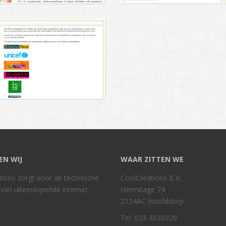
EN WIJ
WAAR ZITTEN WE
ions zorgt voor de technische
CoolCreations B.V.
e van uiteenlopende internet
Hermitage 74
.
2134AC Hoofddorp
Tel: 023-3030320