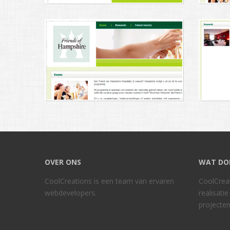
OVER ONS
WAT DO
CoolCreations is een team van ervaren
CoolCreat
webdevelopers.
realisati
projecten